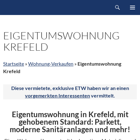
Suchen
ZUM
PRIMÄR
INHALT
MENÜ
SPRINGEN
EIGENTUMSWOHNUNG
KREFELD
Startseite
»
Wohnung-Verkaufen
»
Eigentumswohnung
Krefeld
Diese vermietete, exklusive ETW haben wir an einen
vorgemerkten Interessenten
vermittelt.
Eigentumswohnung in Krefeld, mit
gehobenem Standard: Parkett,
moderne Sanitäranlagen und mehr!